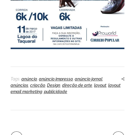
Tags:
anúncio
,
anúncio impresso
,
anúncio jornal
,
anúncios
,
criação
,
Design
,
direção de arte
,
layout
,
layout
email marketing
,
publicidade