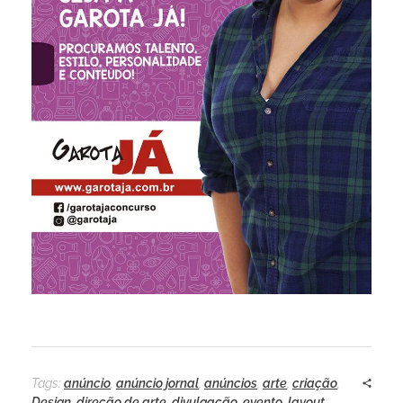
Tags:
anúncio
,
anúncio jornal
,
anúncios
,
arte
,
criação
,
Design
,
direção de arte
,
divulgação
,
evento
,
layout