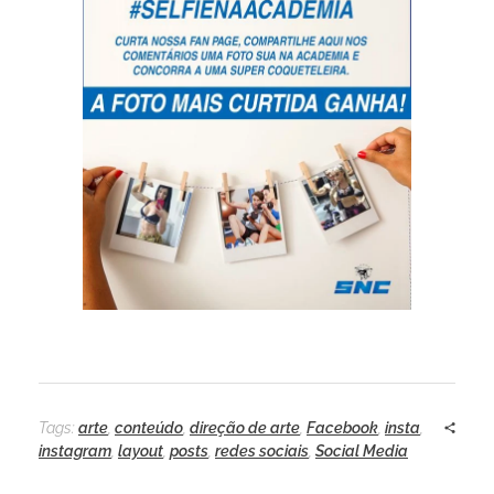
Tags:
arte
,
conteúdo
,
direção de arte
,
Facebook
,
insta
,
instagram
,
layout
,
posts
,
redes sociais
,
Social Media