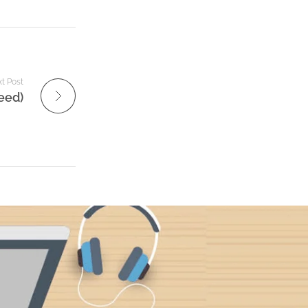
t Post
eed)