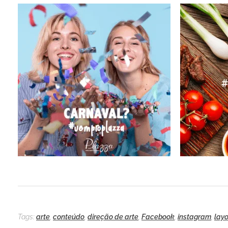
Tags:
arte
,
conteúdo
,
direção de arte
,
Facebook
,
instagram
,
lay