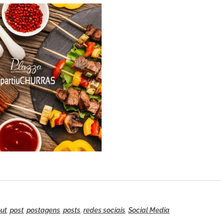
out
,
post
,
postagens
,
posts
,
redes sociais
,
Social Media