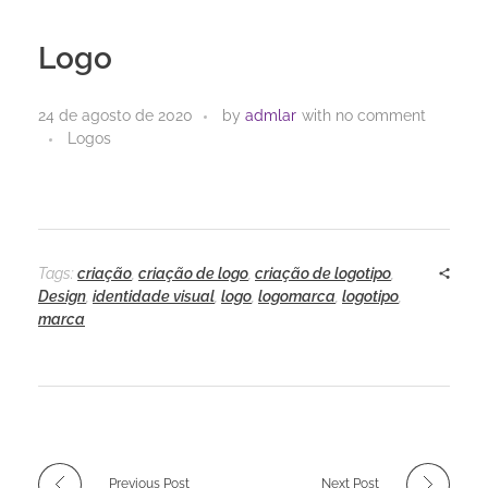
Logo
24 de agosto de 2020
by
admlar
with
no comment
Logos
Tags:
criação
,
criação de logo
,
criação de logotipo
,
Design
,
identidade visual
,
logo
,
logomarca
,
logotipo
,
marca
Previous Post
Next Post