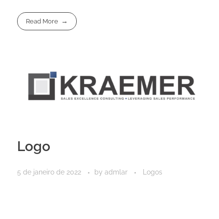
Read More
Logo
5 de janeiro de 2022
by
admlar
Logos