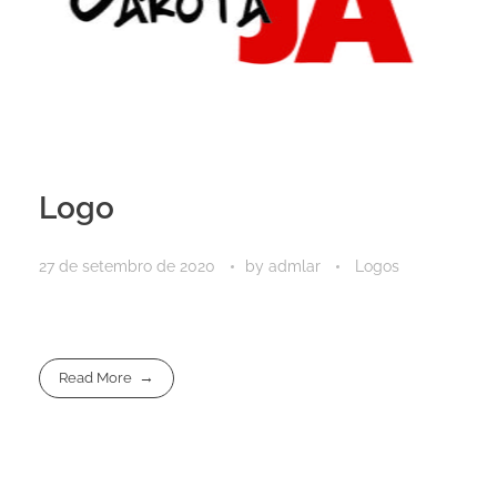
Logo
27 de setembro de 2020
by
admlar
Logos
Read More