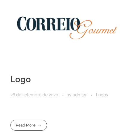
Logo
26 de setembro de 2020
by
admlar
Logos
Read More