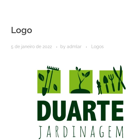
Logo
5 de janeiro de 2022
by
admlar
Logos