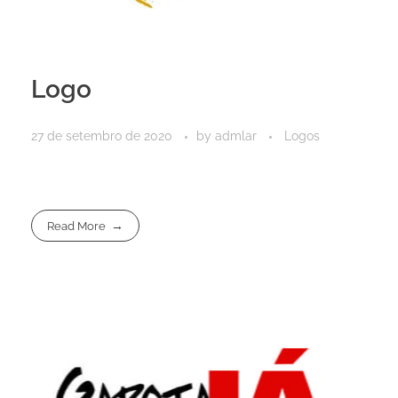
Logo
27 de setembro de 2020
by
admlar
Logos
Read More