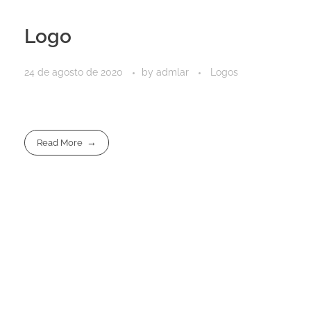
Logo
24 de agosto de 2020
by
admlar
Logos
Read More