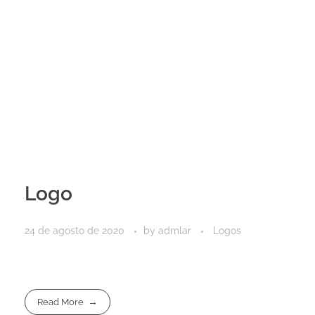
Logo
24 de agosto de 2020
by
admlar
Logos
Read More