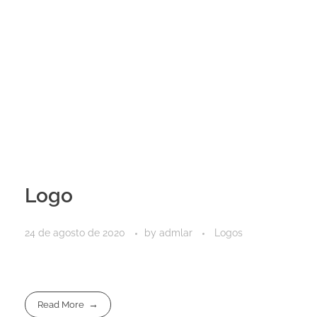
Logo
24 de agosto de 2020
by
admlar
Logos
Read More