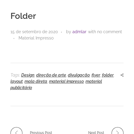
Folder
15 de setembro de 2020
by
admlar
with
no comment
Material Impresso
Tags:
Design
,
direção de arte
,
divulgação
,
flyer
,
folder
,
layout
,
mala direta
,
material impresso
,
material
publicitário
Previous Post
Next Post