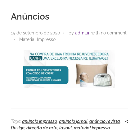
Anúncios
15 de setembro de 2020
by
admlar
with
no comment
Material Impresso
Tags:
anúncio impresso
,
anúncio jornal
,
anúncio revista
,
Design
,
direção de arte
,
layout
,
material impresso