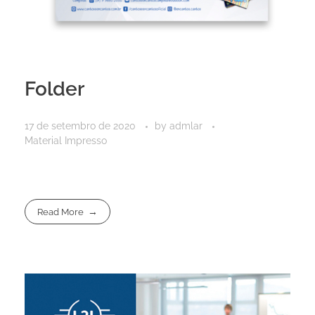
Folder
17 de setembro de 2020
by
admlar
Material Impresso
Read More