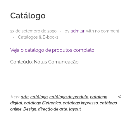
Catálogo
23 de setembro de 2020
by
admlar
with
no comment
Catálogos & E-books
Veja o catálogo de produtos completo
Conteúdo: Nótus Comunicação
Tags:
arte
,
catálogo
,
catálogo de produto
,
catalogo
digital
,
catálogo Eletronico
,
catálogo impresso
,
catálogo
online
,
Design
,
direção de arte
,
layout