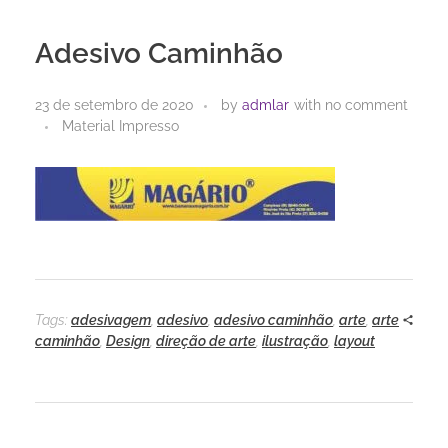
Adesivo Caminhão
23 de setembro de 2020
by
admlar
with
no comment
Material Impresso
Tags:
adesivagem
,
adesivo
,
adesivo caminhão
,
arte
,
arte
caminhão
,
Design
,
direção de arte
,
ilustração
,
layout