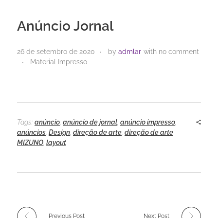
Anúncio Jornal
26 de setembro de 2020
by
admlar
with
no comment
Material Impresso
Tags:
anúncio
,
anúncio de jornal
,
anúncio impresso
,
anúncios
,
Design
,
direção de arte
,
direção de arte
MIZUNO
,
layout
Previous Post
Next Post