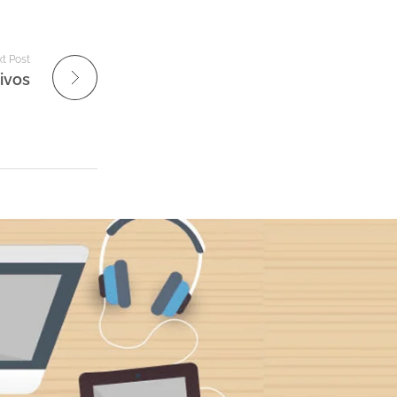
t Post
ivos