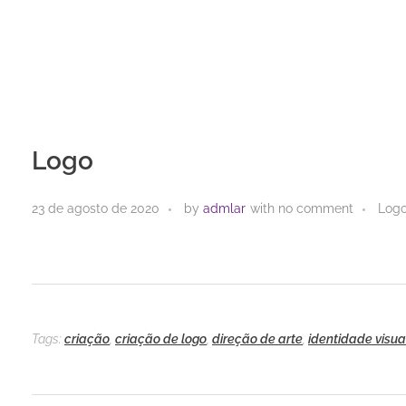
Logo
23 de agosto de 2020
by
admlar
with
no comment
Log
Tags:
criação
,
criação de logo
,
direção de arte
,
identidade visua