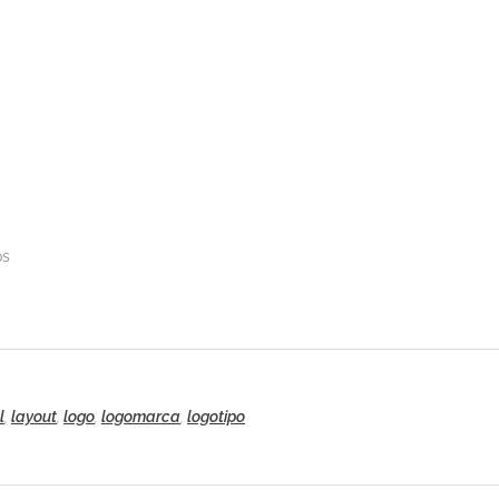
os
l
,
layout
,
logo
,
logomarca
,
logotipo