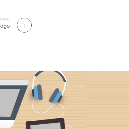
t Post
Logo