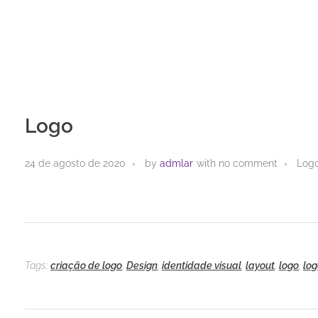
Logo
24 de agosto de 2020
by
admlar
with
no comment
Log
Tags:
criação de logo
,
Design
,
identidade visual
,
layout
,
logo
,
lo