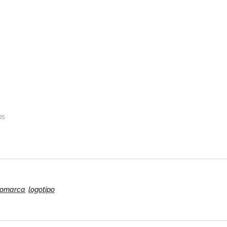
os
gomarca
,
logotipo