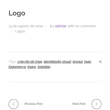
Logo
23 de agosto de 2020
by
admlar
with
no comment
Logos
Tags:
criação de logo
,
identidade visual
,
layout
,
logo
,
logomarca
,
logos
,
logotipo
Previous Post
Next Post