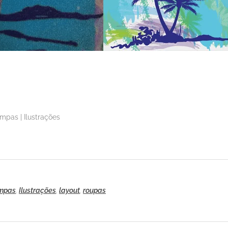
mpas | Ilustrações
mpas
,
Ilustrações
,
layout
,
roupas