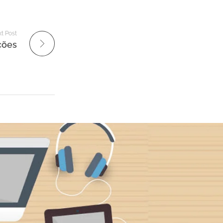
t Post
ções