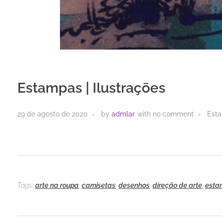
Estampas | Ilustrações
29 de agosto de 2020
by
admlar
with
no comment
Esta
Tags:
arte na roupa
,
camisetas
,
desenhos
,
direção de arte
,
esta