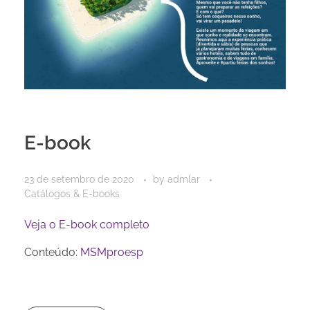
E-book
23 de setembro de 2020
by
admlar
Catálogos & E-books
Veja o E-book completo
Conteúdo:
MSMproesp