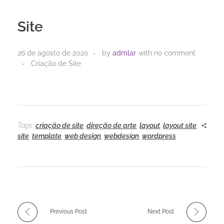
Site
26 de agosto de 2020
by
admlar
with
no comment
Criação de Site
Tags:
criação de site
,
direção de arte
,
layout
,
layout site
,
site
,
template
,
web design
,
webdesign
,
wordpress
Previous Post
Next Post