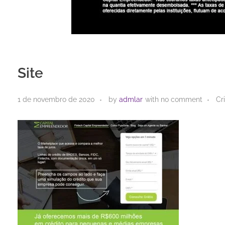
Site
1 de novembro de 2020
by
admlar
with
no comment
Cr