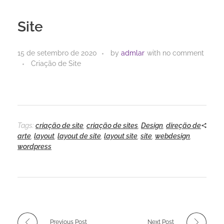
Site
15 de setembro de 2020
by
admlar
with
no comment
Criação de Site
Tags:
criação de site
,
criação de sites
,
Design
,
direção de
arte
,
layout
,
layout de site
,
layout site
,
site
,
webdesign
,
wordpress
Previous Post
Next Post