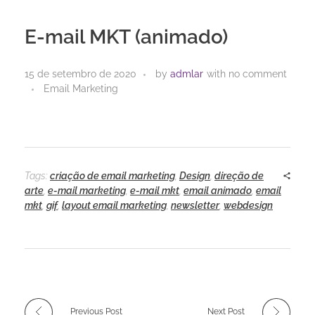
E-mail MKT (animado)
15 de setembro de 2020
by
admlar
with
no comment
Email Marketing
Tags:
criação de email marketing
,
Design
,
direção de
arte
,
e-mail marketing
,
e-mail mkt
,
email animado
,
email
mkt
,
gif
,
layout email marketing
,
newsletter
,
webdesign
Previous Post
Next Post