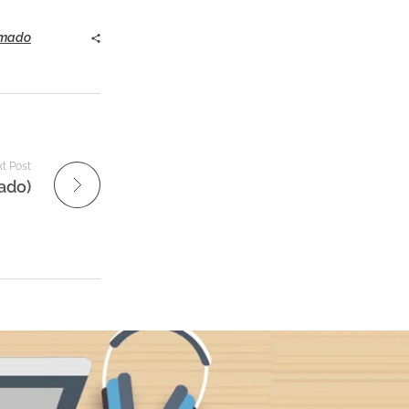
imado
t Post
ado)