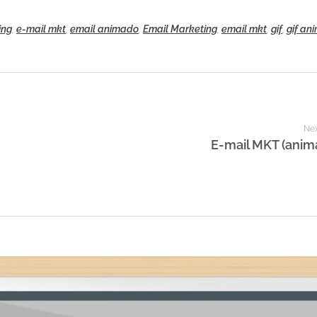
ing
,
e-mail mkt
,
email animado
,
Email Marketing
,
email mkt
,
gif
,
gif an
Nex
E-mail MKT (anim