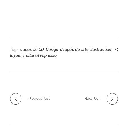
Tags:
capas de CD
,
Design
,
direção de arte
,
Ilustrações
,
layout
,
material impresso
Previous Post
Next Post